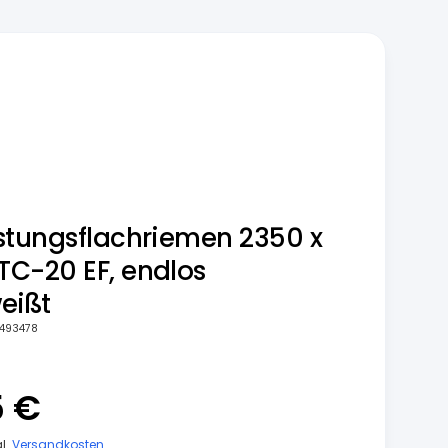
stungsflachriemen 2350 x
C-20 EF, endlos
eißt
493478
5 €
gl.
Versandkosten