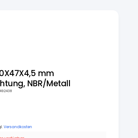
30X47X4,5 mm
chtung, NBR/Metall
492438
gl.
Versandkosten