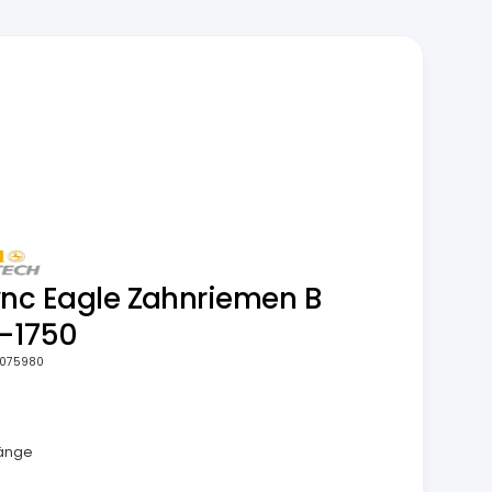
ync Eagle Zahnriemen B
B-1750
075980
m
länge