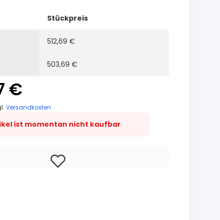
Stückpreis
512,69 €
503,69 €
7 €
gl.
Versandkosten
tikel ist momentan nicht kaufbar