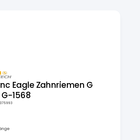
ync Eagle Zahnriemen G
 G-1568
075993
m
länge