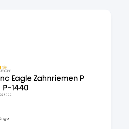
ync Eagle Zahnriemen P
) P-1440
076022
länge