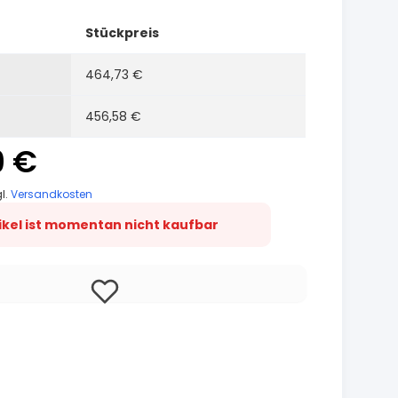
Stückpreis
464,73 €
456,58 €
9 €
gl.
Versandkosten
tikel ist momentan nicht kaufbar