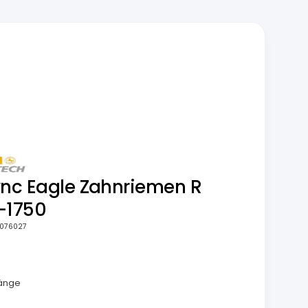
ync Eagle Zahnriemen R
-1750
076027
m
länge