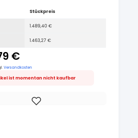
Stückpreis
1.489,40 €
1.463,27 €
79 €
gl.
Versandkosten
tikel ist momentan nicht kaufbar