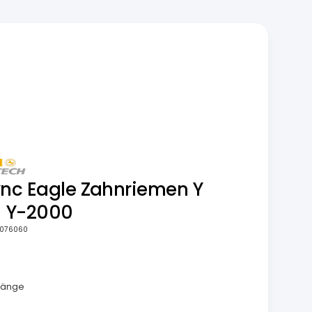
ync Eagle Zahnriemen Y
) Y-2000
076060
länge