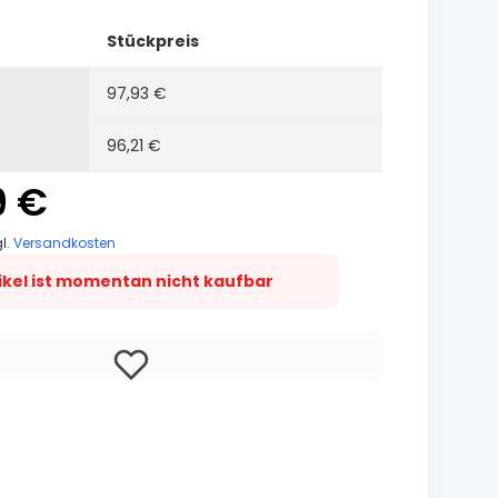
Stückpreis
97,93 €
96,21 €
9 €
gl.
Versandkosten
tikel ist momentan nicht kaufbar