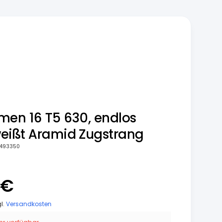
men 16 T5 630, endlos
eißt Aramid Zugstrang
493350
 €
gl.
Versandkosten