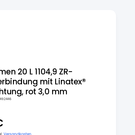
men 20 L 1104,9 ZR-
erbindung mit Linatex®
htung, rot 3,0 mm
492446
€
gl.
Versandkosten