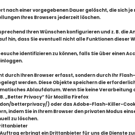
rt nach einer vorgegebenen Dauer gelöscht, die sich je
ellungen Ihres Browsers jederzeit löschen.
tsprechend Ihren Wünschen konfigurieren und z. B. die
uf hin, dass Sie eventuell nicht alle Funktionen dieser
besuche identifizieren zu können, falls Sie über einen A
einloggen.
t durch Ihren Browser erfasst, sondern durch Ihr Flash
bgelegt werden. Diese Objekte speichern die erforderl
matisches Ablaufdatum. Wenn Sie keine Verarbeitung 
. „Better Privacy“ für Mozilla Firefox
ddon/betterprivacy/) oder das Adobe-Flash-Killer-Cook
ern, indem Sie in Ihrem Browser den privaten Modus ein
uell zu löschen.
rittanbieter
ftrag erbringt ein Drittanbieter für uns die Dienste z