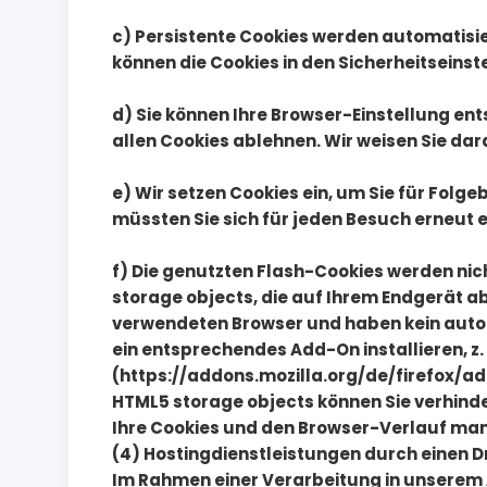
c) Persistente Cookies werden automatisie
können die Cookies in den Sicherheitseinst
d) Sie können Ihre Browser-Einstellung en
allen Cookies ablehnen. Wir weisen Sie dara
e) Wir setzen Cookies ein, um Sie für Folge
müssten Sie sich für jeden Besuch erneut 
f) Die genutzten Flash-Cookies werden nich
storage objects, die auf Ihrem Endgerät a
verwendeten Browser und haben kein auto
ein entsprechendes Add-On installieren, z. B
(https://addons.mozilla.org/de/firefox/a
HTML5 storage objects können Sie verhind
Ihre Cookies und den Browser-Verlauf man
(4) Hostingdienstleistungen durch einen D
Im Rahmen einer Verarbeitung in unserem Au